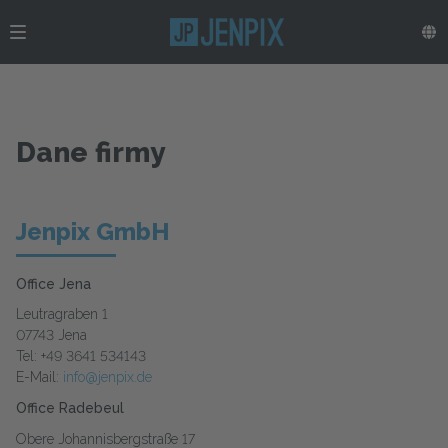
Dane firmy
Jenpix GmbH
Office Jena
Leutragraben 1
07743 Jena
Tel: +49 3641 534143
E-Mail:
info@jenpix.de
Office Radebeul
Obere Johannisbergstraße 17