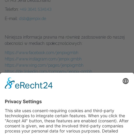
07743 Jena Deutschland
Telefon:
+49 3641 534143
E-mail:
dsb@jenpix.de
Niniejsza informacja prawna ma również zastosowanie do naszej
obecności w mediach społecznościowych:
https://www.facebook.com/jenpixgmbh
https://www.instagram.com/jenpix.gmbh
https://www.xing.com/pages/jenpixgmbh
https://de.linkedin.com/company/jenpix-gmbh
Dane firmy