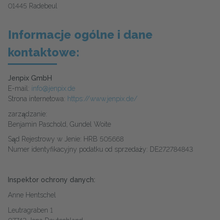
01445 Radebeul
Informacje ogólne i dane
kontaktowe:
Jenpix GmbH
E-mail:
info@jenpix.de
Strona internetowa:
https://www.jenpix.de/
zarządzanie:
Benjamin Paschold, Gundel Woite
Sąd Rejestrowy w Jenie: HRB 505668
Numer identyfikacyjny podatku od sprzedaży: DE272784843
Inspektor ochrony danych:
Anne Hentschel
Leutragraben 1