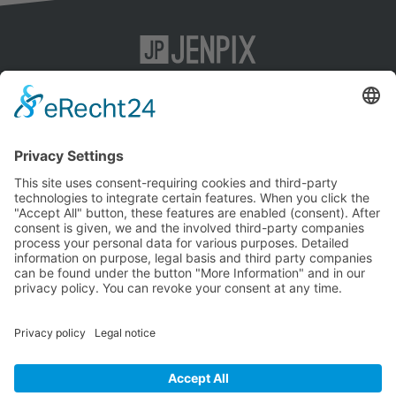
KI-SEO
Impressum
Content-Marketing
Datenschutz
SEO
AGB
Social-Media-Marketing
Agentur
Kontakt
Jenpix GmbH
Leutragraben 1
07743 Jena
E-Mail:
info@jenpix.de