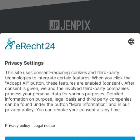
KI-SEO
Impressum
Content-Marketing
Datenschutz
SEO
AGB
Social-Media-Marketing
Agentur
Kontakt
Jenpix GmbH
Leutragraben 1
07743 Jena