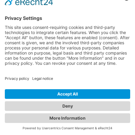
Datenschutzstandards einzuhalten. Weitere Informationen hierzu
erhalten Sie vom Anbieter unter folgendem Link:
https://www.dataprivacyframework.gov/participant/5780
Google Ads Remarketing
Diese Website nutzt die Funktionen von Google Ads Remarketing.
Anbieter ist die Google Ireland Limited („Google“), Gordon House,
Barrow Street, Dublin 4, Irland.
Mit Google Ads Remarketing können wir Personen, die mit
unserem Online-Angebot interagieren bestimmten Zielgruppen
zuordnen, um ihnen anschließend interessenbezogene Werbung
im Google-Werbenetzwerk anzeigen zu lassen (Remarketing bzw.
Retargeting).
Des Weiteren können die mit Google Ads Remarketing erstellten
Werbe-Zielgruppen mit den geräteübergreifenden Funktionen von
Google verknüpft werden. Auf diese Weise können
interessenbezogene, personalisierte Werbebotschaften, die in
Abhängigkeit Ihres früheren Nutzungs- und Surfverhaltens auf
einem Endgerät (z. B. Handy) an Sie angepasst wurden auch auf
einem anderen Ihrer Endgeräte (z. B. Tablet oder PC) angezeigt