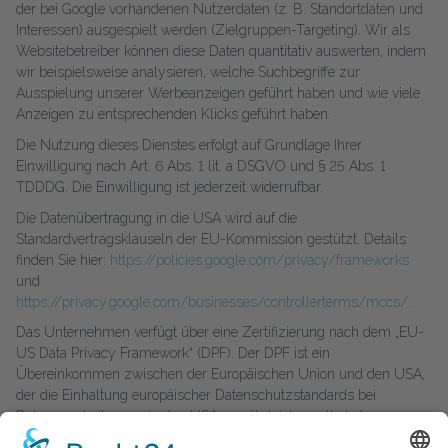
der bei Google vorhandenen Nutzerdaten (z. B. Standortdaten und
Interessen) ausgespielt werden (Zielgruppen-Targeting). Wir als
Websitebetreiber können diese Daten quantitativ auswerten, indem
wir beispielsweise analysieren, welche Suchbegriffe zur
Ausspielung unserer Werbeanzeigen geführt haben und wie viele
Anzeigen zu entsprechenden Klicks geführt haben.
Die Nutzung dieses Dienstes erfolgt auf Grundlage Ihrer
Einwilligung nach Art. 6 Abs. 1 lit. a DSGVO und § 25 Abs. 1
TDDDG. Die Einwilligung ist jederzeit widerrufbar.
Die Datenübertragung in die USA wird auf die
Standardvertragsklauseln der EU-Kommission gestützt. Details
finden Sie hier:
https://policies.google.com/privacy/frameworks
und
https://privacy.google.com/businesses/controllerterms/mccs/.
Das Unternehmen verfügt über eine Zertifizierung nach dem „EU-
US Data Privacy Framework“ (DPF). Der DPF ist ein
Übereinkommen zwischen der Europäischen Union und den USA,
der die Einhaltung europäischer Datenschutzstandards bei
Datenverarbeitungen in den USA gewährleisten soll. Jedes
nach dem DPF zertifizierte Unternehmen verpflichtet sich, diese