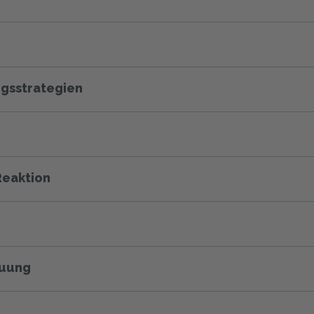
gsstrategien
Reaktion
euung