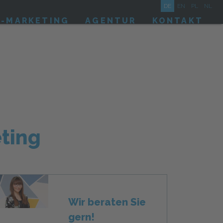
DE
EN
PL
NL
A-MARKETING
AGENTUR
KONTAKT
ting
Wir beraten Sie
gern!