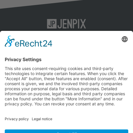
KI-SEO
Impressum
Content-Marketing
Datenschutz
SEO
AGB
Social-Media-Marketing
Agentur
Kontakt
Jenpix GmbH
Leutragraben 1
07743 Jena