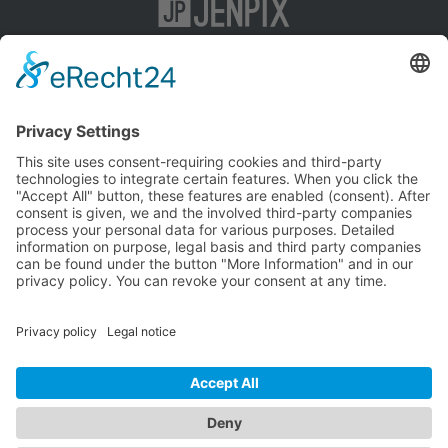
KI-SEO
Impressum
Content-Marketing
Datenschutz
SEO
AGB
Social-Media-Marketing
Agentur
Kontakt
Jenpix GmbH
Leutragraben 1
07743 Jena
E-Mail:
info@jenpix.de
Tel.:
+49 3641 534143